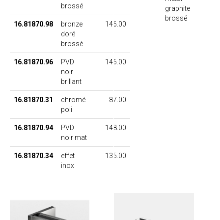
brossé
graphite
brossé
16.81870.98
bronze
146.00
doré
brossé
16.81870.96
PVD
146.00
noir
brillant
16.81870.31
chromé
87.00
poli
16.81870.94
PVD
148.00
noir mat
16.81870.34
effet
135.00
inox