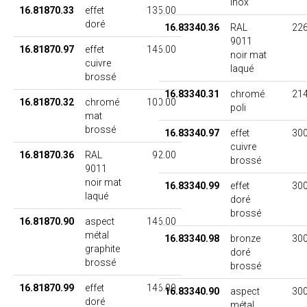
inox
16.81870.33
effet
135.00
doré
16.83340.36
RAL
226
9011
16.81870.97
effet
146.00
noir mat
cuivre
laqué
brossé
16.83340.31
chromé
214
16.81870.32
chromé
100.00
poli
mat
brossé
16.83340.97
effet
300
cuivre
16.81870.36
RAL
92.00
brossé
9011
noir mat
16.83340.99
effet
300
laqué
doré
brossé
16.81870.90
aspect
146.00
métal
16.83340.98
bronze
300
graphite
doré
brossé
brossé
16.81870.99
effet
146.00
16.83340.90
aspect
300
doré
métal