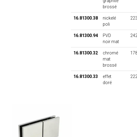
graphite
brossé
16.81300.38
nickelé
223
poli
16.81300.94
PVD
242
noir mat
16.81300.32
chromé
178
mat
brossé
16.81300.33
effet
222
doré