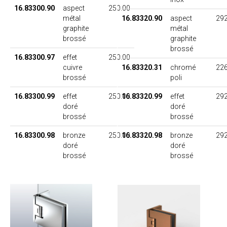
16.83300.90
aspect
250.00
métal
16.83320.90
aspect
292
graphite
métal
brossé
graphite
brossé
16.83300.97
effet
250.00
cuivre
16.83320.31
chromé
226
brossé
poli
16.83300.99
effet
250.00
16.83320.99
effet
292
doré
doré
brossé
brossé
16.83300.98
bronze
250.00
16.83320.98
bronze
292
doré
doré
brossé
brossé