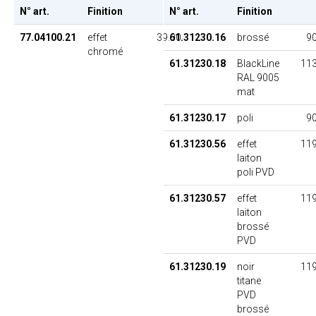
N° art.
Finition
PU
N° art.
Finition
77.04100.21
effet
39.00
61.31230.16
brossé
90
chromé
61.31230.18
BlackLine
113
RAL 9005
mat
61.31230.17
poli
90
61.31230.56
effet
119
laiton
poli PVD
61.31230.57
effet
119
laiton
brossé
PVD
61.31230.19
noir
119
titane
PVD
brossé