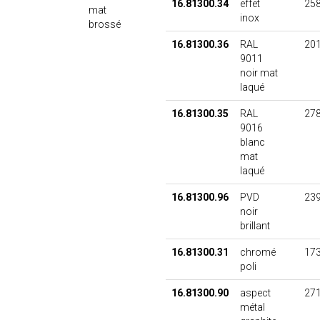
16.81300.34
effet
258
mat
inox
brossé
16.81300.36
RAL
201
9011
noir mat
laqué
16.81300.35
RAL
278
9016
blanc
mat
laqué
16.81300.96
PVD
239
noir
brillant
16.81300.31
chromé
173
poli
16.81300.90
aspect
271
métal