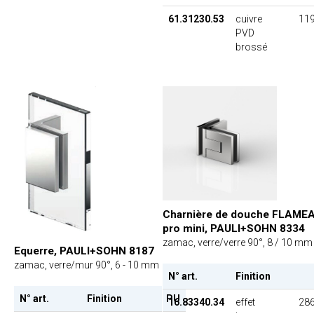
61.31230.53
cuivre
119
PVD
brossé
Charnière de douche FLAME
pro mini, PAULI+SOHN 8334
zamac, verre/verre 90°, 8 / 10 mm
Equerre, PAULI+SOHN 8187
zamac, verre/mur 90°, 6 - 10 mm
N° art.
Finition
N° art.
Finition
PU
16.83340.34
effet
286