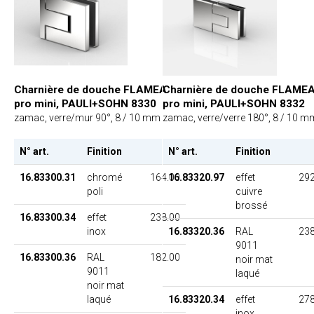
Charnière de douche FLAMEA
Charnière de douche FLAME
pro mini, PAULI+SOHN 8330
pro mini, PAULI+SOHN 8332
zamac, verre/mur 90°, 8 / 10 mm
zamac, verre/verre 180°, 8 / 10 m
N° art.
Finition
PU
N° art.
Finition
16.83300.31
chromé
164.00
16.83320.97
effet
292
poli
cuivre
brossé
16.83300.34
effet
238.00
inox
16.83320.36
RAL
238
9011
16.83300.36
RAL
182.00
noir mat
9011
laqué
noir mat
laqué
16.83320.34
effet
278
inox