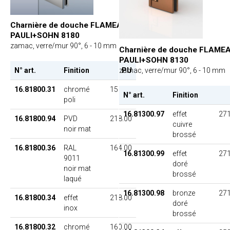
Charnière de douche FLAMEA,
PAULI+SOHN 8180
zamac, verre/mur 90°, 6 - 10 mm
Charnière de douche FLAMEA
PAULI+SOHN 8130
zamac, verre/mur 90°, 6 - 10 mm
N° art.
Finition
PU
16.81800.31
chromé
156.00
N° art.
Finition
poli
16.81300.97
effet
271
16.81800.94
PVD
218.00
cuivre
noir mat
brossé
16.81800.36
RAL
164.00
16.81300.99
effet
271
9011
doré
noir mat
brossé
laqué
16.81300.98
bronze
271
16.81800.34
effet
218.00
doré
inox
brossé
16.81800.32
chromé
160.00