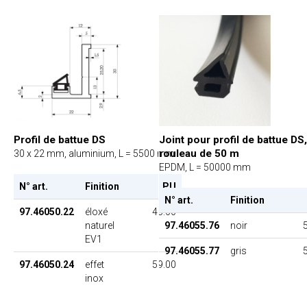
Profil de battue DS
Joint pour profil de battue DS,
rouleau de 50 m
30 x 22 mm, aluminium, L = 5500 mm
EPDM, L = 50000 mm
N° art.
Finition
PU
N° art.
Finition
97.46050.22
éloxé
45.00
naturel
97.46055.76
noir
EV1
97.46055.77
gris
97.46050.24
effet
59.00
inox