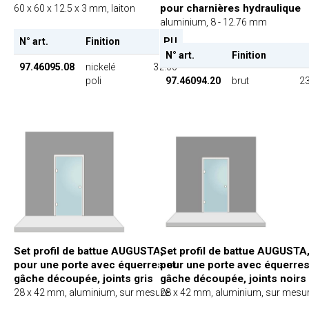
pour charnières hydraulique
60 x 60 x 12.5 x 3 mm, laiton
aluminium, 8 - 12.76 mm
N° art.
Finition
PU
N° art.
Finition
97.46095.08
nickelé
32.00
poli
97.46094.20
brut
23
Set profil de battue AUGUSTA,
Set profil de battue AUGUSTA
pour une porte avec équerres et
pour une porte avec équerres
gâche découpée, joints gris
gâche découpée, joints noirs
28 x 42 mm, aluminium, sur mesure
28 x 42 mm, aluminium, sur mesu