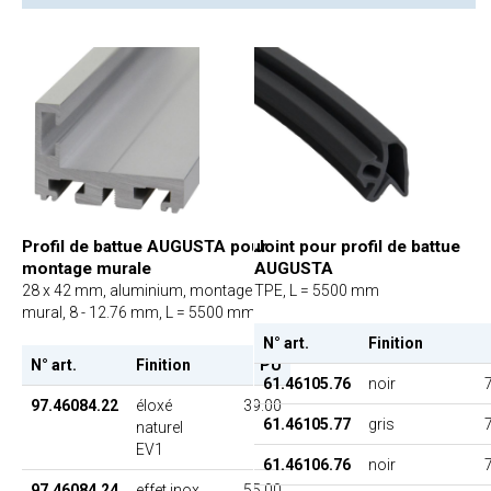
Profil de battue AUGUSTA pour
Joint pour profil de battue
montage murale
AUGUSTA
28 x 42 mm, aluminium, montage
TPE, L = 5500 mm
mural, 8 - 12.76 mm, L = 5500 mm
N° art.
Finition
N° art.
Finition
PU
61.46105.76
noir
97.46084.22
éloxé
39.00
61.46105.77
gris
naturel
EV1
61.46106.76
noir
97.46084.24
effet inox
55.00