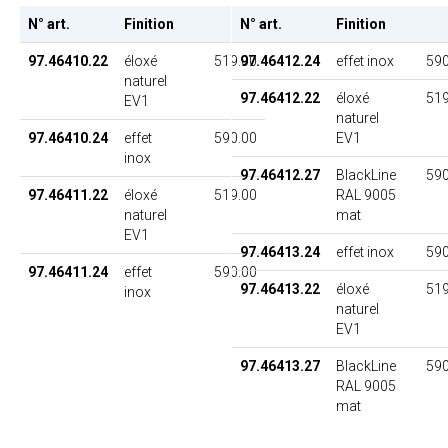
N° art.
Finition
PU
N° art.
Finition
97.46410.22
éloxé
519.00
97.46412.24
effet inox
590
naturel
97.46412.22
éloxé
519
EV1
naturel
97.46410.24
effet
590.00
EV1
inox
97.46412.27
BlackLine
590
97.46411.22
éloxé
519.00
RAL 9005
naturel
mat
EV1
97.46413.24
effet inox
590
97.46411.24
effet
590.00
97.46413.22
éloxé
519
inox
naturel
EV1
97.46413.27
BlackLine
590
RAL 9005
mat