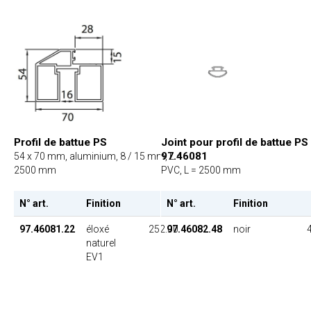
Joint pour profil de battue PS
Profil de battue PS
97.46081
54 x 70 mm, aluminium, 8 / 15 mm, L =
PVC, L = 2500 mm
2500 mm
N° art.
Finition
N° art.
Finition
PU
97.46082.48
noir
97.46081.22
éloxé
252.00
naturel
EV1