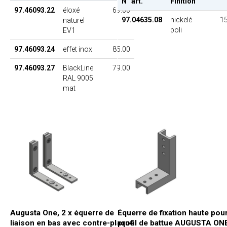
N° art.
Finition
97.46093.22
éloxé
69.00
97.04635.08
nickelé
15
naturel
poli
EV1
97.46093.24
effet inox
85.00
97.46093.27
BlackLine
79.00
RAL 9005
mat
Augusta One, 2 x équerre de
Équerre de fixation haute pou
liaison en bas avec contre-plaque
profil de battue AUGUSTA ON