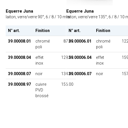
Equerre Juna
Equerre Juna
laiton, verre/verre 90°, 6 / 8 / 10 mm
laiton, verre/verre 135°, 6 / 8 / 10
N° art.
Finition
PU
N° art.
Finition
39.00008.01
chromé
87.00
39.00006.01
chromé
122
poli
poli
39.00008.04
effet
128.50
39.00006.04
effet
159
inox
inox
39.00008.07
noir
134.00
39.00006.07
noir
157
39.00008.97
cuivre
156.00
PVD
brossé