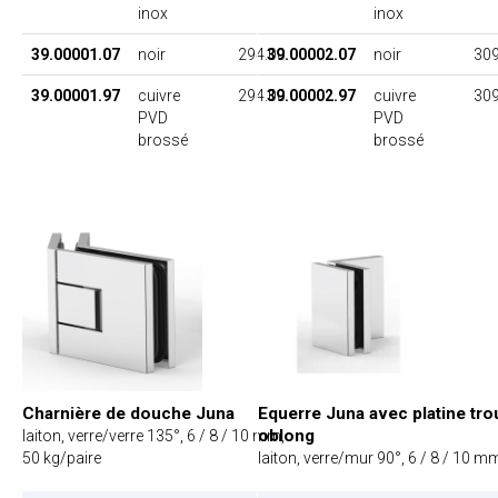
inox
inox
39.00001.07
noir
294.00
39.00002.07
noir
309
39.00001.97
cuivre
294.00
39.00002.97
cuivre
309
PVD
PVD
brossé
brossé
Charnière de douche Juna
Equerre Juna avec platine tro
oblong
laiton, verre/verre 135°, 6 / 8 / 10 mm,
50 kg/paire
laiton, verre/mur 90°, 6 / 8 / 10 m