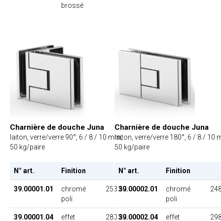
brossé
Charnière de douche Juna
Charnière de douche Juna
laiton, verre/verre 90°, 6 / 8 / 10 mm,
laiton, verre/verre 180°, 6 / 8 / 10
50 kg/paire
50 kg/paire
N° art.
Finition
PU
N° art.
Finition
39.00001.01
chromé
253.50
39.00002.01
chromé
248
poli
poli
39.00001.04
effet
280.50
39.00002.04
effet
298