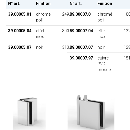
N° art.
Finition
PU
N° art.
Finition
39.00005.01
chromé
249.00
39.00007.01
chromé
80
poli
poli
39.00005.04
effet
300.50
39.00007.04
effet
122
inox
inox
39.00005.07
noir
310.00
39.00007.07
noir
129
39.00007.97
cuivre
151
PVD
brossé