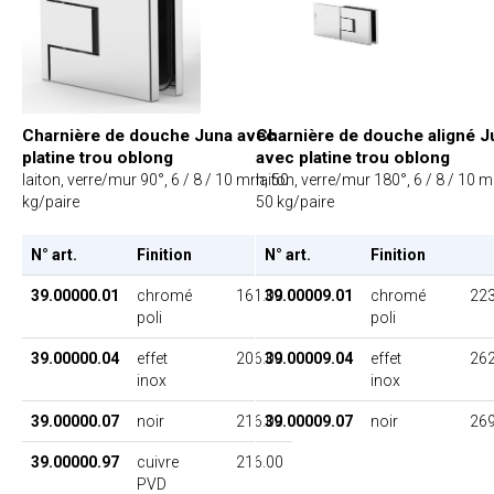
Charnière de douche Juna avec
Charnière de douche aligné J
platine trou oblong
avec platine trou oblong
laiton, verre/mur 90°, 6 / 8 / 10 mm, 50
laiton, verre/mur 180°, 6 / 8 / 10 
kg/paire
50 kg/paire
N° art.
Finition
PU
N° art.
Finition
39.00000.01
chromé
161.00
39.00009.01
chromé
223
poli
poli
39.00000.04
effet
206.00
39.00009.04
effet
262
inox
inox
39.00000.07
noir
216.00
39.00009.07
noir
269
39.00000.97
cuivre
216.00
PVD