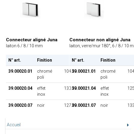
Connecteur aligné Juna
Connecteur non aligné Juna
laiton 6 / 8 / 10 mm
laiton, verre/mur 180°, 6 / 8 / 10 
N° art.
Finition
PU
N° art.
Finition
39.00020.01
chromé
104.50
39.00021.01
chromé
104
poli
poli
39.00020.04
effet
130.50
39.00021.04
effet
125
inox
inox
39.00020.07
noir
127.00
39.00021.07
noir
133
Accueil