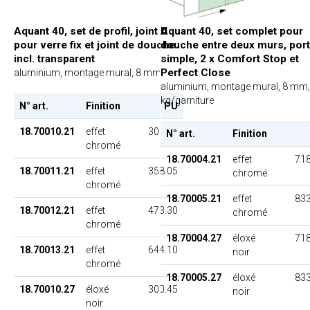
Aquant 40, set de profil, joint U
Aquant 40, set complet pour
pour verre fix et joint de douche
douche entre deux murs, por
incl. transparent
simple, 2 x Comfort Stop et
Perfect Close
aluminium, montage mural, 8 mm
aluminium, montage mural, 8 mm,
kg/garniture
N° art.
Finition
PU
18.70010.21
effet
300.45
N° art.
Finition
chromé
18.70004.21
effet
718
18.70011.21
effet
358.05
chromé
chromé
18.70005.21
effet
833
18.70012.21
effet
473.30
chromé
chromé
18.70004.27
éloxé
718
18.70013.21
effet
644.10
noir
chromé
18.70005.27
éloxé
833
18.70010.27
éloxé
300.45
noir
noir