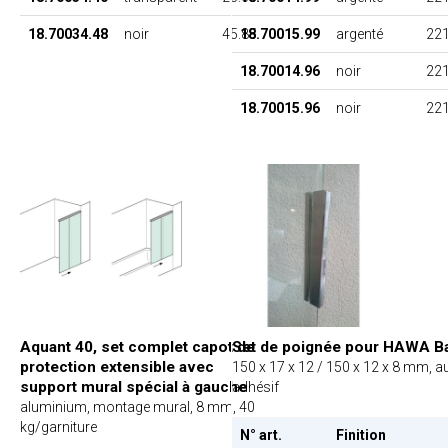
18.70034.48
noir
45.85
18.70015.99
argenté
221
18.70014.96
noir
221
18.70015.96
noir
221
Aquant 40, set complet capot de
Set de poignée pour HAWA B
protection extensible avec
150 x 17 x 12 / 150 x 12 x 8 mm, a
support mural spécial à gauche
adhésif
aluminium, montage mural, 8 mm, 40
kg/garniture
N° art.
Finition