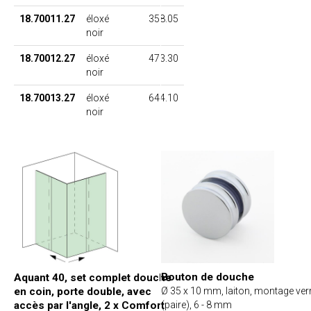
18.70011.27
éloxé
358.05
noir
18.70012.27
éloxé
473.30
noir
18.70013.27
éloxé
644.10
noir
Bouton de douche
Aquant 40, set complet douche
en coin, porte double, avec
Ø 35 x 10 mm, laiton, montage ver
accès par l'angle, 2 x Comfort
(paire), 6 - 8 mm