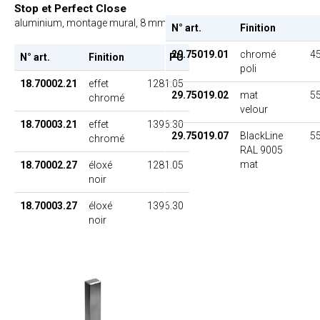
Stop et Perfect Close
aluminium, montage mural, 8 mm
N° art.
Finition
29.75019.01
chromé
45
N° art.
Finition
PU
poli
18.70002.21
effet
1281.05
29.75019.02
mat
55
chromé
velour
18.70003.21
effet
1396.30
29.75019.07
BlackLine
55
chromé
RAL 9005
mat
18.70002.27
éloxé
1281.05
noir
18.70003.27
éloxé
1396.30
noir