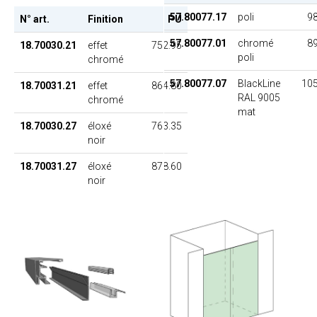
57.80077.17
poli
98
N° art.
Finition
PU
57.80077.01
chromé
89
18.70030.21
effet
752.95
poli
chromé
57.80077.07
BlackLine
105
18.70031.21
effet
864.80
RAL 9005
chromé
mat
18.70030.27
éloxé
763.35
noir
18.70031.27
éloxé
878.60
noir