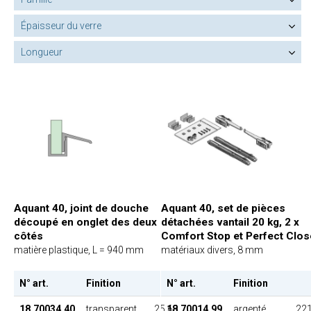
Épaisseur du verre
Longueur
Aquant 40, joint de douche
Aquant 40, set de pièces
découpé en onglet des deux
détachées vantail 20 kg, 2 x
côtés
Comfort Stop et Perfect Clos
matière plastique, L = 940 mm
matériaux divers, 8 mm
N° art.
Finition
PU
N° art.
Finition
18.70034.40
transparent
25.60
18.70014.99
argenté
221