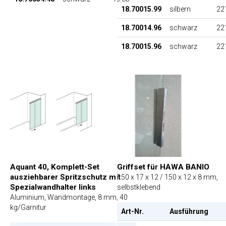
18.70015.99
silbern
22
18.70014.96
schwarz
22
18.70015.96
schwarz
22
Aquant 40, Komplett-Set
Griffset für HAWA BANIO
ausziehbarer Spritzschutz mit
150 x 17 x 12 / 150 x 12 x 8 mm,
Spezialwandhalter links
selbstklebend
Aluminium, Wandmontage, 8 mm, 40
kg/Garnitur
Art-Nr.
Ausführung