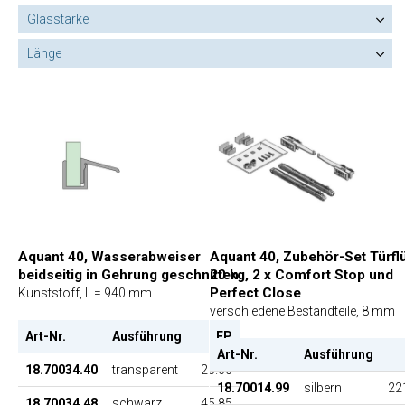
Glasstärke
Länge
Aquant 40, Wasserabweiser
Aquant 40, Zubehör-Set Türfl
beidseitig in Gehrung geschnitten
20 kg, 2 x Comfort Stop und
Perfect Close
Kunststoff, L = 940 mm
verschiedene Bestandteile, 8 mm
Art-Nr.
Ausführung
EP
Art-Nr.
Ausführung
18.70034.40
transparent
25.60
18.70014.99
silbern
22
18.70034.48
schwarz
45.85