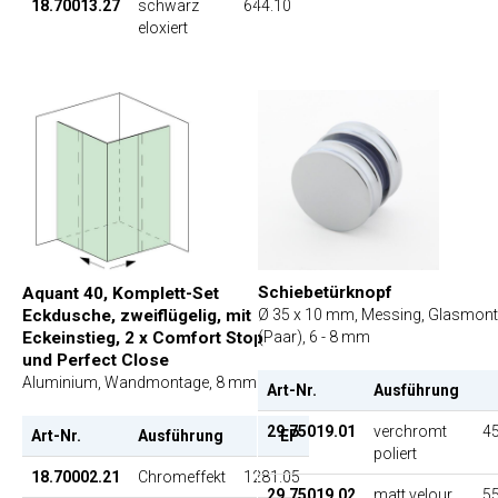
18.70013.27
schwarz
644.10
eloxiert
Schiebetürknopf
Aquant 40, Komplett-Set
Eckdusche, zweiflügelig, mit
Ø 35 x 10 mm, Messing, Glasmon
Eckeinstieg, 2 x Comfort Stop
(Paar), 6 - 8 mm
und Perfect Close
Aluminium, Wandmontage, 8 mm
Art-Nr.
Ausführung
29.75019.01
verchromt
45
Art-Nr.
Ausführung
EP
poliert
18.70002.21
Chromeffekt
1281.05
29.75019.02
matt velour
55