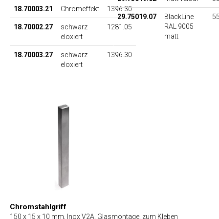
18.70003.21
Chromeffekt
1396.30
29.75019.07
BlackLine
55
RAL 9005
18.70002.27
schwarz
1281.05
matt
eloxiert
18.70003.27
schwarz
1396.30
eloxiert
Chromstahlgriff
150 x 15 x 10 mm, Inox V2A, Glasmontage, zum Kleben