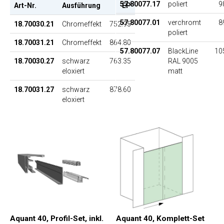
57.80077.17
poliert
9
Art-Nr.
Ausführung
EP
57.80077.01
verchromt
8
18.70030.21
Chromeffekt
752.95
poliert
18.70031.21
Chromeffekt
864.80
57.80077.07
BlackLine
10
18.70030.27
schwarz
763.35
RAL 9005
eloxiert
matt
18.70031.27
schwarz
878.60
eloxiert
Aquant 40, Profil-Set, inkl.
Aquant 40, Komplett-Set