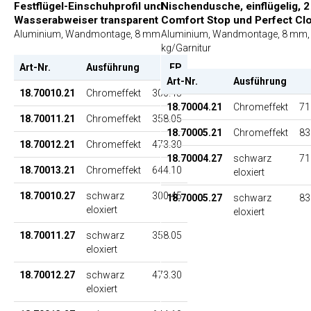
Festflügel-Einschuhprofil und
Nischendusche, einflügelig, 2
Wasserabweiser transparent
Comfort Stop und Perfect Cl
Aluminium, Wandmontage, 8 mm
Aluminium, Wandmontage, 8 mm,
kg/Garnitur
Art-Nr.
Ausführung
EP
Art-Nr.
Ausführung
18.70010.21
Chromeffekt
300.45
18.70004.21
Chromeffekt
71
18.70011.21
Chromeffekt
358.05
18.70005.21
Chromeffekt
83
18.70012.21
Chromeffekt
473.30
18.70004.27
schwarz
71
18.70013.21
Chromeffekt
644.10
eloxiert
18.70010.27
schwarz
300.45
18.70005.27
schwarz
83
eloxiert
eloxiert
18.70011.27
schwarz
358.05
eloxiert
18.70012.27
schwarz
473.30
eloxiert