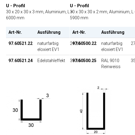
U - Profil
U - Profil
30 x 20 x 30 x 3 mm, Aluminium, L =
30 x 30 x 30 x 2 mm, Aluminium, L 
6000 mm
5900 mm
Art-Nr.
Ausführung
Art-Nr.
EP
Ausführung
97.60521.22
naturfarbig
24.80
97.60500.22
naturfarbig
27
eloxiert EV1
eloxiert EV1
97.60521.24
Edelstahleffekt
33.90
97.60500.25
RAL 9010
35
Reinweiss