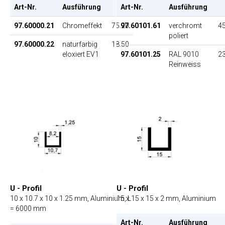
Art-Nr.
Ausführung
EP
Art-Nr.
Ausführung
97.60000.21
Chromeffekt
75.20
97.60101.61
verchromt
45
poliert
97.60000.22
naturfarbig
18.50
eloxiert EV1
97.60101.25
RAL 9010
23
Reinweiss
U - Profil
U - Profil
10 x 10.7 x 10 x 1.25 mm, Aluminium, L
15 x 15 x 15 x 2 mm, Aluminium
= 6000 mm
Art-Nr.
Ausführung