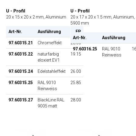
U - Profil
U - Profil
20 x 15 x 20 x 2 mm, Aluminium
20 x 17 x 20 x 1.5 mm, Aluminium, 
5900 mm
Art-Nr.
Ausführung
EP
Art-Nr.
Ausführung
97.60315.21
Chromeffekt
28.60
97.60316.25
RAL 9010
16
97.60315.22
naturfarbig
19.15
Reinweiss
eloxiert EV1
97.60315.24
Edelstahleffekt
26.00
97.60315.25
RAL 9010
25.85
Reinweiss
97.60315.27
BlackLine RAL
28.00
9005 matt