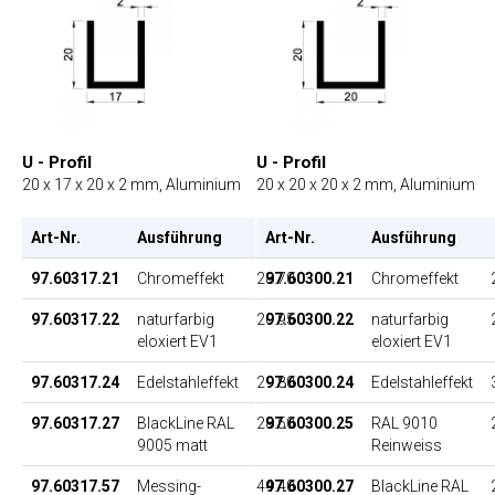
U - Profil
U - Profil
20 x 17 x 20 x 2 mm, Aluminium
20 x 20 x 20 x 2 mm, Aluminium
Art-Nr.
Ausführung
Art-Nr.
EP
Ausführung
97.60317.21
Chromeffekt
28.70
97.60300.21
Chromeffekt
97.60317.22
naturfarbig
20.95
97.60300.22
naturfarbig
eloxiert EV1
eloxiert EV1
97.60317.24
Edelstahleffekt
29.80
97.60300.24
Edelstahleffekt
97.60317.27
BlackLine RAL
28.50
97.60300.25
RAL 9010
9005 matt
Reinweiss
97.60317.57
Messing-
44.40
97.60300.27
BlackLine RAL