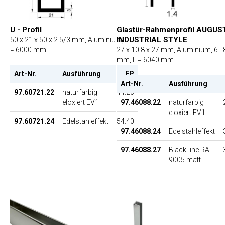
U - Profil
Glastür-Rahmenprofil AUGUS
INDUSTRIAL STYLE
50 x 21 x 50 x 2.5/3 mm, Aluminium, L
= 6000 mm
27 x 10.8 x 27 mm, Aluminium, 6 - 
mm, L = 6040 mm
Art-Nr.
Ausführung
EP
Art-Nr.
Ausführung
97.60721.22
naturfarbig
44.20
eloxiert EV1
97.46088.22
naturfarbig
eloxiert EV1
97.60721.24
Edelstahleffekt
54.40
97.46088.24
Edelstahleffekt
97.46088.27
BlackLine RAL
9005 matt