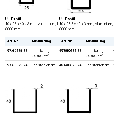
U - Profil
U - Profil
40 x 25 x 40 x 3 mm, Aluminium, L =
40 x 26.5 x 40 x 3 mm, Aluminium, 
6000 mm
6000 mm
Art-Nr.
Ausführung
Art-Nr.
EP
Ausführung
97.60625.22
naturfarbig
41.00
97.60626.22
naturfarbig
eloxiert EV1
eloxiert EV1
97.60625.24
Edelstahleffekt
48.40
97.60626.24
Edelstahleffekt