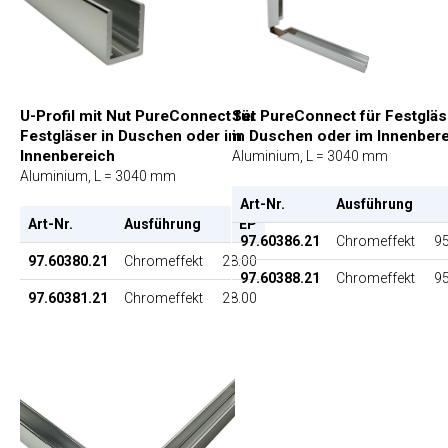
U-Profil mit Nut PureConnect für
Set PureConnect für Festgläs
Festgläser in Duschen oder im
in Duschen oder im Innenber
Innenbereich
Aluminium, L = 3040 mm
Aluminium, L = 3040 mm
Art-Nr.
Ausführung
Art-Nr.
Ausführung
EP
97.60386.21
Chromeffekt
95
97.60380.21
Chromeffekt
28.00
97.60388.21
Chromeffekt
95
97.60381.21
Chromeffekt
28.00