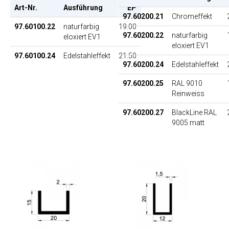
Art-Nr.
Ausführung
EP
97.60200.21
Chromeffekt
97.60100.22
naturfarbig
19.00
97.60200.22
naturfarbig
eloxiert EV1
eloxiert EV1
97.60100.24
Edelstahleffekt
21.50
97.60200.24
Edelstahleffekt
97.60200.25
RAL 9010
Reinweiss
97.60200.27
BlackLine RAL
9005 matt