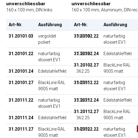
unverschliessbar
unverschliessbar
160 x 100 mm, DIN links
160 x 100 mm, Aluminium, DIN rec
Art-Nr.
Ausführung
Art-Nr.
EP
Ausführung
31.20101.03
vergoldet
31.20102.22
399.00
naturfarbig
poliert
eloxiert EV1
31.20101.22
naturfarbig
31.20102.24
278.25
Edelstahleffekt
eloxiert EV1
31.20102.27
BlackLine RAL
31.20101.24
Edelstahleffekt
362.25
9005 matt
31.20101.27
BlackLine RAL
31.20112.22
345.00
naturfarbig
9005 matt
eloxiert EV1
31.20111.22
naturfarbig
31.20112.24
278.25
Edelstahleffekt
eloxiert EV1
31.20112.27
BlackLine RAL
31.20111.24
Edelstahleffekt
362.25
9005 matt
31.20111.27
BlackLine RAL
31.20122.22
345.00
naturfarbig
9005 matt
eloxiert EV1