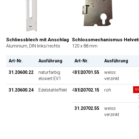
Schliessblech mit Anschlag
Schlossmechanismus Helvet
Aluminium, DIN links/rechts
120 x 88 mm
Art-Nr.
Ausführung
Art-Nr.
EP
Ausführung
31.20600.22
naturfarbig
46.20
31.20701.55
weiss
eloxiert EV1
verzinkt
31.20600.24
Edelstahleffekt
48.80
31.20702.15
roh
S
V
31.20702.55
weiss
verzinkt