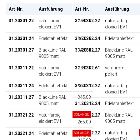
Art-Nr.
Ausführung
Art-Nr.
EP
Ausführung
31.20301.22
naturfarbig
31.20302.22
278.25
naturfarbig
eloxiert EV1
eloxiert EV1
31.20301.24
Edelstahleffekt
31.20302.24
362.25
Edelstahleffekt
31.20301.27
BlackLine RAL
31.20302.27
345.00
BlackLine RAL
9005 matt
9005 matt
31.20311.22
naturfarbig
31.20302.61
278.25
verchromt
eloxiert EV1
poliert
31.20311.24
Edelstahleffekt
31.20312.22
362.25
naturfarbig
eloxiert EV1
31.20311.27
BlackLine RAL
345.00
9005 matt
31.20312.24
Edelstahleffekt
31.20321.22
naturfarbig
SOLANGE
31.20312.27
BlackLine RAL
VORRAT
eloxiert EV1
9005 matt
265.00
31.20322.22
naturfarbig
31.20321.24
Edelstahleffekt
SOLANGE
VORRAT
eloxiert EV1