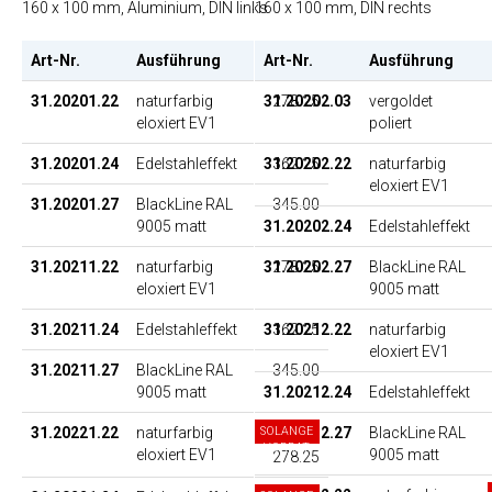
160 x 100 mm, Aluminium, DIN links
160 x 100 mm, DIN rechts
Art-Nr.
Ausführung
Art-Nr.
EP
Ausführung
31.20201.22
naturfarbig
31.20202.03
278.25
vergoldet
eloxiert EV1
poliert
31.20201.24
Edelstahleffekt
31.20202.22
362.25
naturfarbig
eloxiert EV1
31.20201.27
BlackLine RAL
345.00
9005 matt
31.20202.24
Edelstahleffekt
31.20211.22
naturfarbig
31.20202.27
278.25
BlackLine RAL
eloxiert EV1
9005 matt
31.20211.24
Edelstahleffekt
31.20212.22
362.25
naturfarbig
eloxiert EV1
31.20211.27
BlackLine RAL
345.00
9005 matt
31.20212.24
Edelstahleffekt
31.20221.22
naturfarbig
SOLANGE
31.20212.27
BlackLine RAL
VORRAT
eloxiert EV1
9005 matt
278.25