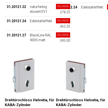
31.20121.22
naturfarbig
SOLANGE
31.20122.24
Edelstahleffekt
VORRAT
eloxiert EV1
278.25
31.20121.24
Edelstahleffekt
SOLANGE
VORRAT
362.25
31.20121.27
BlackLine RAL
SOLANGE
VORRAT
9005 matt
345.00
Drehtürschloss Helvetia, für
Drehtürschloss Helvetia, für
KABA-Zylinder
KABA-Zylinder