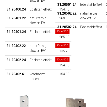
eloxiert EV1
31.20501.24
Edelstahleffekt
31.20400.24
Edelstahleffekt
154.10
31.20502.22
naturfarbig
eloxiert EV1
31.20401.22
naturfarbig
269.00
eloxiert EV1
31.20502.24
Edelstahleffekt
31.20401.24
Edelstahleffekt
SOLANGE
VORRAT
285.00
31.20402.22
naturfarbig
SOLANGE
VORRAT
eloxiert EV1
135.70
31.20402.24
Edelstahleffekt
SOLANGE
VORRAT
154.10
31.20402.61
verchromt
154.10
poliert