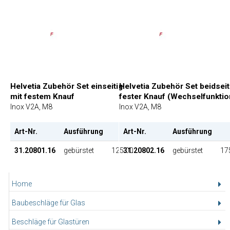
Helvetia Zubehör Set einseitig
Helvetia Zubehör Set beidseit
mit festem Knauf
fester Knauf (Wechselfunktio
Inox V2A, M8
Inox V2A, M8
Art-Nr.
Ausführung
Art-Nr.
EP
Ausführung
31.20801.16
gebürstet
125.00
31.20802.16
gebürstet
17
Home
Baubeschläge für Glas
Beschläge für Glastüren