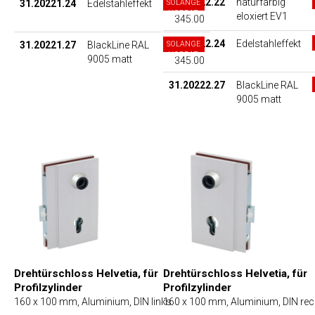
31.20222.22
naturfarbig
31.20221.24
Edelstahleffekt
SOLANGE
VORRAT
eloxiert EV1
345.00
31.20222.24
Edelstahleffekt
31.20221.27
BlackLine RAL
SOLANGE
VORRAT
9005 matt
345.00
31.20222.27
BlackLine RAL
9005 matt
Drehtürschloss Helvetia, für
Drehtürschloss Helvetia, für
Profilzylinder
Profilzylinder
160 x 100 mm, Aluminium, DIN links
160 x 100 mm, Aluminium, DIN rec