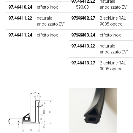
97.46412.22
naturale
97.46410.24
effetto inox
590.00
anodizzato EV1
97.46411.22
naturale
97.46412.27
519.00
BlackLine RAL
anodizzato EV1
9005 opaco
97.46411.24
effetto inox
97.46413.24
590.00
effetto inox
97.46413.22
naturale
anodizzato EV1
97.46413.27
BlackLine RAL
9005 opaco