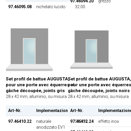
97.46094.20
grezzo
97.46095.08
nichelato lucido
32.00
Set profil de battue AUGUSTA,
Set profil de battue AUGUSTA
pour une porte avec équerres et
pour une porte avec équerres
gâche découpée, joints gris
gâche découpée, joints noirs
28 x 42 mm, alluminio, su misura
28 x 42 mm, alluminio, su misura
Art-Nr.
Implementazione
Art-Nr.
EP
Implementazion
97.46410.22
naturale
97.46412.24
519.00
effetto inox
anodizzato EV1