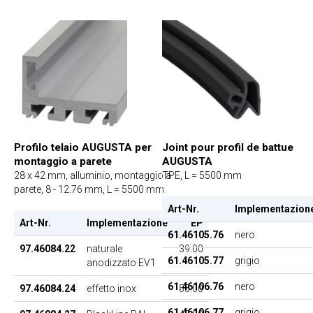
Profilo telaio AUGUSTA per
Joint pour profil de battue
montaggio a parete
AUGUSTA
28 x 42 mm, alluminio, montaggio a
TPE, L = 5500 mm
parete, 8 - 12.76 mm, L = 5500 mm
Art-Nr.
Implementazion
Art-Nr.
Implementazione
EP
61.46105.76
nero
97.46084.22
naturale
39.00
61.46105.77
grigio
anodizzato EV1
61.46106.76
nero
97.46084.24
effetto inox
55.00
61.46106.77
grigio