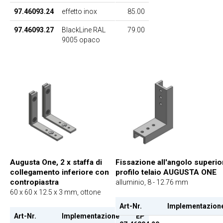
97.46093.24
effetto inox
85.00
97.46093.27
BlackLine RAL
79.00
9005 opaco
Augusta One, 2 x staffa di
Fissazione all'angolo superio
collegamento inferiore con
profilo telaio AUGUSTA ONE
contropiastra
alluminio, 8 - 12.76 mm
60 x 60 x 12.5 x 3 mm, ottone
Art-Nr.
Implementazion
Art-Nr.
Implementazione
EP