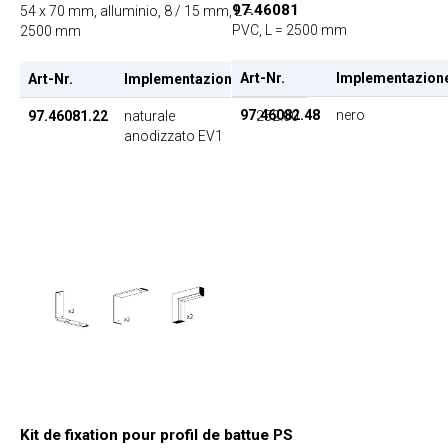
97.46081
54 x 70 mm, alluminio, 8 / 15 mm, L =
PVC, L = 2500 mm
2500 mm
Art-Nr.
Implementazion
Art-Nr.
Implementazione
EP
97.46082.48
nero
97.46081.22
naturale
252.00
anodizzato EV1
Kit de fixation pour profil de battue PS