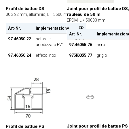
Profil de battue DS
Joint pour profil de battue DS,
rouleau de 50 m
30 x 22 mm, alluminio, L = 5500 mm
EPDM, L = 50000 mm
Art-Nr.
Implementazione
EP
Art-Nr.
Implementazion
97.46050.22
naturale
45.00
anodizzato EV1
97.46055.76
nero
97.46050.24
effetto inox
97.46055.77
59.00
grigio
Joint pour profil de battue PS
Profil de battue PS