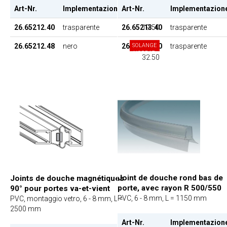
Art-Nr.
Implementazione
Art-Nr.
EP
Implementazion
26.65212.40
trasparente
26.65213.40
19.50
trasparente
26.65212.48
nero
26.65277.40
SOLANGE
trasparente
VORRAT
32.50
Joint de douche rond bas de
Joints de douche magnétiques
porte, avec rayon R 500/550
90° pour portes va-et-vient
PVC, 6 - 8 mm, L = 1150 mm
PVC, montaggio vetro, 6 - 8 mm, L =
2500 mm
Art-Nr.
Implementazion