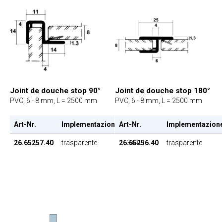
Joint de douche stop 90°
Joint de douche stop 180°
PVC, 6 - 8 mm, L = 2500 mm
PVC, 6 - 8 mm, L = 2500 mm
Art-Nr.
Implementazione
Art-Nr.
EP
Implementazion
26.65257.40
trasparente
26.65256.40
34.40
trasparente