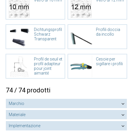
Vetro di 10 mm
Vetro di 12 mm
Dichtungsprofile
Profili doccia
Schwarz
da incollo
Transparent
Profil de seuil et
Cesoie per
profil adapteur
sigillare i profili
pour joint
aimanté
74 / 74 prodotti
Marchio
Materiale
Implementazione