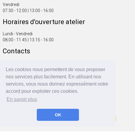
Vendredi
07:30 - 12:00 | 13:00 - 16:00
Horaires d'ouverture atelier
Lundi - Vendredi
08.00 - 11.45 | 13.15 - 16.00
Contacts
Tel. +41 61 816 20 00
Fax +41 61 816 20 01
Les cookies nous permettent de vous proposer
info@fonsegrive.ch
nos services plus facilement. En utilisant nos
services, vous nous donnez expressément votre
Fonsegrive GmbH
accord pour exploiter ces cookies.
Moosmattstrasse 14
CH - 4304 Giebenach
En savoir plus
OK