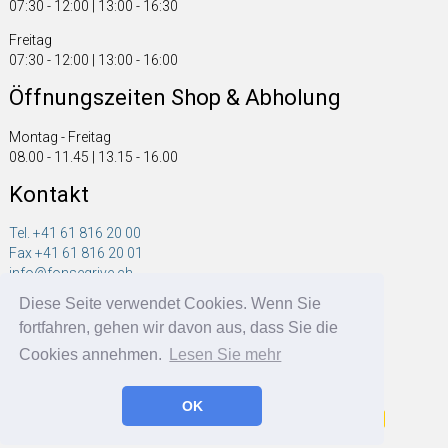
07:30 - 12:00 | 13:00 - 16:30
Freitag
07:30 - 12:00 | 13:00 - 16:00
Öffnungszeiten Shop & Abholung
Montag - Freitag
08.00 - 11.45 | 13.15 - 16.00
Kontakt
Tel. +41 61 816 20 00
Fax +41 61 816 20 01
info@fonsegrive.ch
Diese Seite verwendet Cookies. Wenn Sie
Fonsegrive GmbH
fortfahren, gehen wir davon aus, dass Sie die
Moosmattstrasse 14
CH - 4304 Giebenach
Cookies annehmen.
Lesen Sie mehr
OK