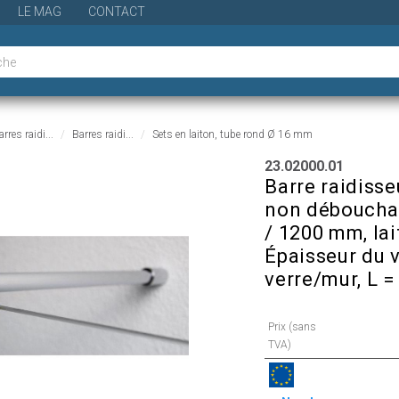
LE MAG
CONTACT
rres raidi...
Barres raidi...
Sets en laiton, tube rond Ø 16 mm
23.02000.01
Barre raidiss
non débouchan
/ 1200 mm, lai
Épaisseur du v
verre/mur, L 
Prix (sans
TVA)