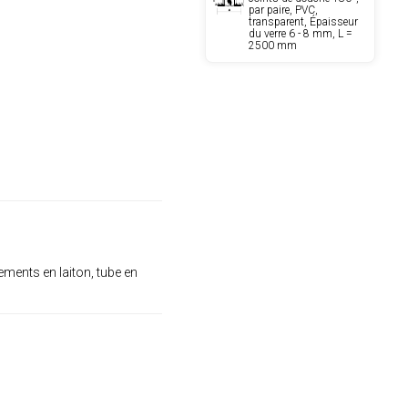
par paire, PVC,
transparent, Épaisseur
du verre 6 - 8 mm, L =
2500 mm
ements en laiton, tube en