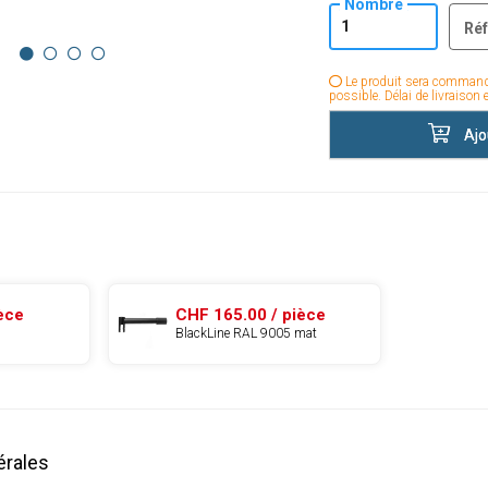
Nombre
Réf
Le produit sera command
possible. Délai de livraison 
Ajo
èce
CHF 165.00 / pièce
BlackLine RAL 9005 mat
érales