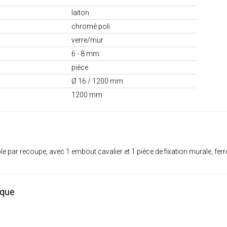
laiton
chromé poli
verre/mur
6 - 8 mm
pièce
Ø 16 / 1200 mm
1200 mm
e par recoupe, avec 1 embout cavalier et 1 pièce de fixation murale, ferr
ique