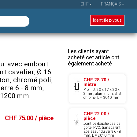
CHF
FRANÇAIS
Identifiez-vous
Les clients ayant
acheté cet article ont
également acheté
eur avec embout
t cavalier, Ø 16
ton, chromé poli,
CHF 28.70 /
mètre
erre 6 - 8 mm,
Profil U, 20 x 17 x 20 x
2 mm, aluminium, effet
= 1200 mm
chromé, L = 3040 mm
CHF 22.00 /
CHF
75.00
/ pièce
pièce
Joint de douche bas de
porte, PVC, transparent,
Épaisseur du verre 6 - 8
mm, L = 2010 mm