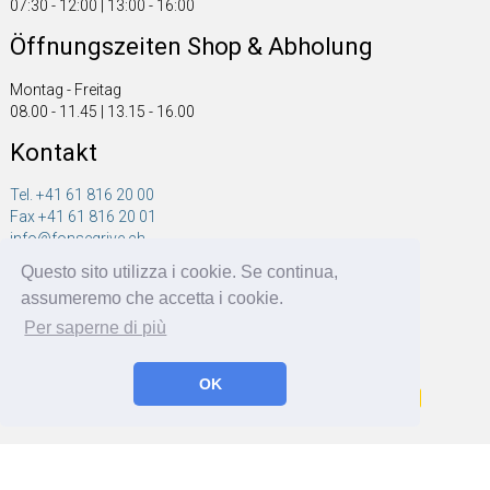
07:30 - 12:00 | 13:00 - 16:00
Öffnungszeiten Shop & Abholung
Montag - Freitag
08.00 - 11.45 | 13.15 - 16.00
Kontakt
Tel. +41 61 816 20 00
Fax +41 61 816 20 01
info@fonsegrive.ch
Questo sito utilizza i cookie. Se continua,
Fonsegrive GmbH
assumeremo che accetta i cookie.
Moosmattstrasse 14
CH - 4304 Giebenach
Per saperne di più
OK
Fonsegrive GmbH | BRF Solutions GmbH 2026 ©