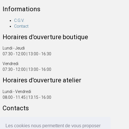
Informations
C.G.V.
Contact
Horaires d'ouverture boutique
Lundi - Jeudi
07:30 - 12:00 | 13:00 - 16:30
Vendredi
07:30 - 12:00 | 13:00 - 16:00
Horaires d'ouverture atelier
Lundi - Vendredi
08.00 - 11.45 | 13.15 - 16.00
Contacts
Tel. +41 61 816 20 00
Fax +41 61 816 20 01
Les cookies nous permettent de vous proposer