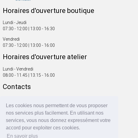
Horaires d'ouverture boutique
Lundi - Jeudi
07:30 - 12:00 | 13:00 - 16:30
Vendredi
07:30 - 12:00 | 13:00 - 16:00
Horaires d'ouverture atelier
Lundi - Vendredi
08.00 - 11.45 | 13.15 - 16.00
Contacts
Tel. +41 61 816 20 00
Fax +41 61 816 20 01
Les cookies nous permettent de vous proposer
info@fonsegrive.ch
nos services plus facilement. En utilisant nos
services, vous nous donnez expressément votre
Fonsegrive GmbH
accord pour exploiter ces cookies.
Moosmattstrasse 14
CH - 4304 Giebenach
En savoir plus