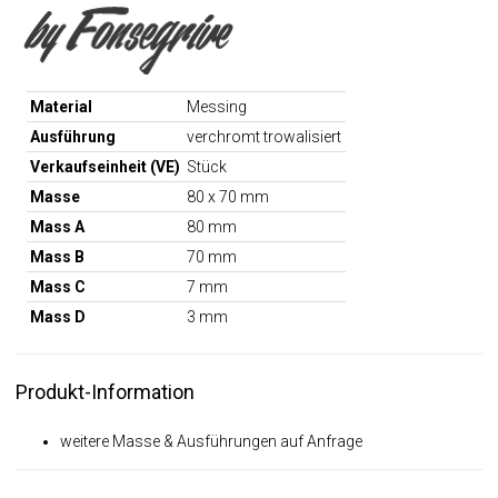
Material
Messing
Ausführung
verchromt trowalisiert
Verkaufseinheit (VE)
Stück
Masse
80 x 70 mm
Mass A
80 mm
Mass B
70 mm
Mass C
7 mm
Mass D
3 mm
Produkt-Information
weitere Masse & Ausführungen auf Anfrage