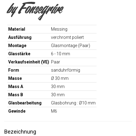
Material
Messing
Ausführung
verchromt poliert
Montage
Glasmontage (Paar)
Glasstärke
6 - 10 mm
Verkaufseinheit (VE)
Paar
Form
sanduhrförmig
Masse
Ø 30 mm
Mass A
30 mm
Mass B
30 mm
Glasbearbeitung
Glasbohrung : Ø10 mm
Gewinde
M6
Bezeichnung